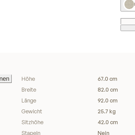
onen
Höhe
67.0 cm
onen
Breite
82.0 cm
Länge
92.0 cm
Gewicht
25.7 kg
Sitzhöhe
42.0 cm
Stapeln
Nein