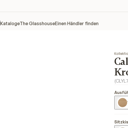
Kataloge
The Glasshouse
Einen Händler finden
Kollekti
Ca
Kr
(
CLYL
Ausfü
Sitzki