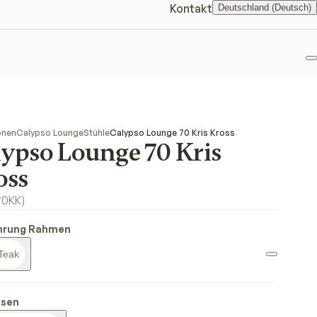
Kontakt
Deutschland (Deutsch)
F
onen
Calypso Lounge
Stühle
Calypso Lounge 70 Kris Kross
lypso Lounge 70 Kris
oss
70KK
)
hrung Rahmen
Teak
ssen