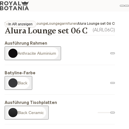
M
S
Favo
Kollektionen
Alura Lounge
Loungegarnituren
Alura Lounge set 06 C
In AR anzeigen
Alura Lounge set 06 C
In AR anzeigen
(
ALRL06C
)
Ausführung Rahmen
Anthracite Aluminium
Batyline-Farbe
Black
Ausführung Tischplatten
Black Ceramic