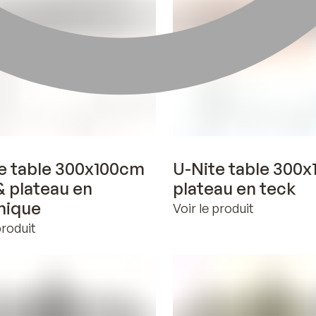
Voir en 3D
Voir en 3D
e table 300x100cm
U-Nite table 300
& plateau en
plateau en teck
mique
Voir le produit
produit