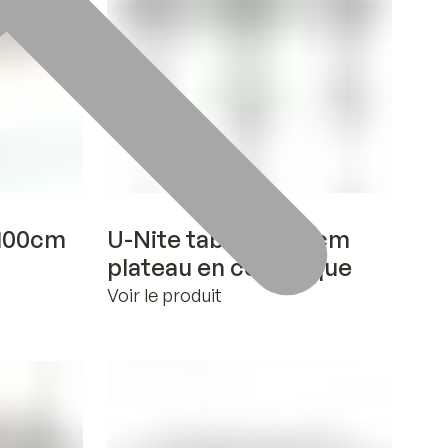
Voir en 3D
x100cm
U-Nite table 75x75cm
plateau en céramique
Voir le produit