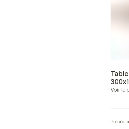
Table
300x
Voir le 
Précéde