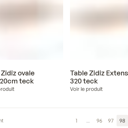
Voir en 3D
Voir en 3D
 Zidiz ovale
Table Zidiz Extens
120cm teck
320 teck
produit
Voir le produit
1
...
96
97
98
nt