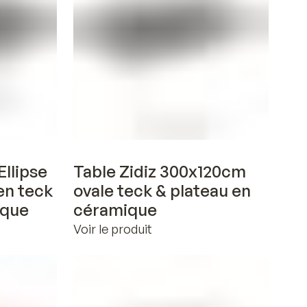
Voir en 3D
Ellipse
Table Zidiz 300x120cm
en teck
ovale teck & plateau en
ique
céramique
Voir le produit