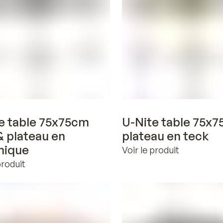
Voir en 3D
Voir en 3D
e table 75x75cm
U-Nite table 75x
& plateau en
plateau en teck
mique
Voir le produit
produit