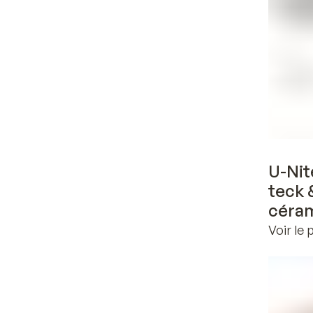
U-Nit
teck 
céra
Voir le 